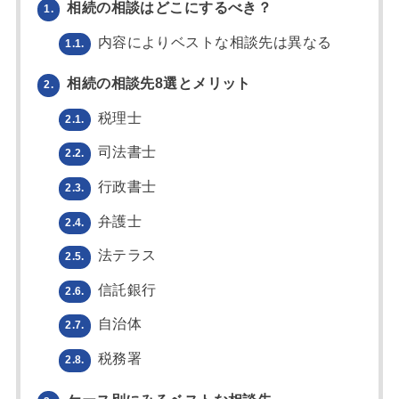
相続の相談はどこにするべき？
1.
内容によりベストな相談先は異なる
1.1.
相続の相談先8選とメリット
2.
税理士
2.1.
司法書士
2.2.
行政書士
2.3.
弁護士
2.4.
法テラス
2.5.
信託銀行
2.6.
自治体
2.7.
税務署
2.8.