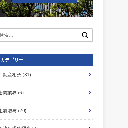
検
索:
カテゴリー
不動産相続
(31)
士業業界
(6)
生前贈与
(20)