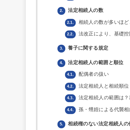
法定相続人の数
2.
相続人の数が多いほど
2.1.
法改正により、基礎控
2.2.
養子に関する規定
3.
法定相続人の範囲と順位
4.
配偶者の扱い
4.1.
法定相続人と相続順位
4.2.
法定相続人の範囲は？
4.3.
孫・甥姪による代襲相
4.4.
相続権のない法定相続人の
5.