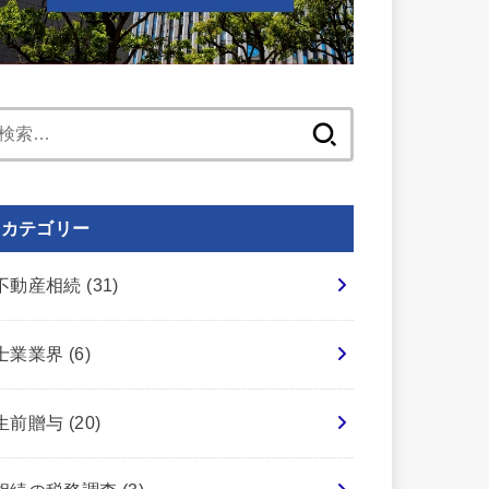
検
索:
カテゴリー
不動産相続
(31)
士業業界
(6)
生前贈与
(20)