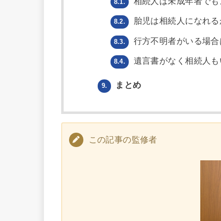
相続人は未成年者でも
8.1.
胎児は相続人になれる
8.2.
行方不明者がいる場合
8.3.
遺言書がなく相続人も
8.4.
まとめ
9.
この記事の監修者