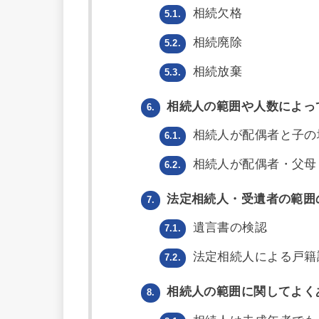
相続欠格
5.1.
相続廃除
5.2.
相続放棄
5.3.
相続人の範囲や人数によっ
6.
相続人が配偶者と子の
6.1.
相続人が配偶者・父母
6.2.
法定相続人・受遺者の範囲
7.
遺言書の検認
7.1.
法定相続人による戸籍
7.2.
相続人の範囲に関してよく
8.