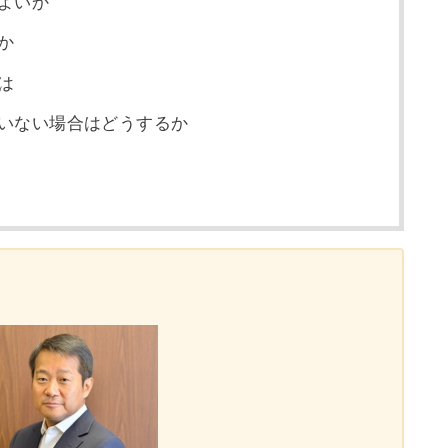
よいか
か
は
いない場合はどうするか