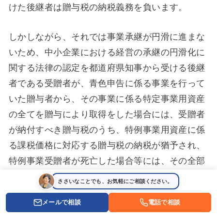
けた後継者は贈与税の納税義務を負います。
しかしながら、それでは事業承継が円滑に進まな
いため、中小企業における経営の承継の円滑化に
関する法律の認定を都道府県知事から受ける後継
者である受贈者が、青色申告に係る事業を行って
いた贈与者から、その事業に係る特定事業用資産
の全てを贈与により取得をした場合には、受贈者
が納付すべき贈与税のうち、特例事業用資産に係
る課税価格に対応する贈与税の納税が猶予され、
特例事業受贈者が死亡した場合等には、その全部
または一部が免除されるという特例があります。
ささいなことでも、お気軽にご相談ください。
メールで相談
電話で相談
(3) 住宅取得等資金の贈与を受ける場合の特例