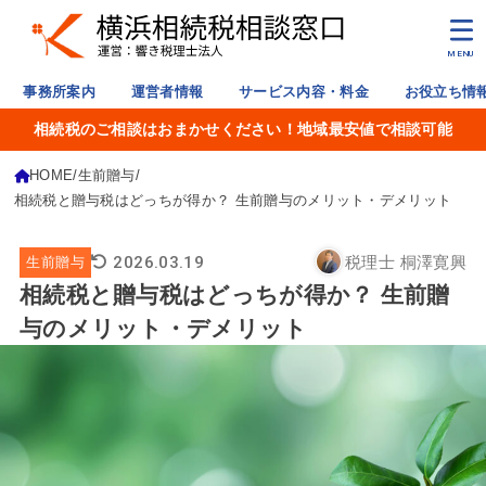
MENU
事務所案内
運営者情報
サービス内容・料金
お役立ち情
相続税のご相談はおまかせください！地域最安値で相談可能
HOME
生前贈与
相続税と贈与税はどっちが得か？ 生前贈与のメリット・デメリット
2026.03.19
税理士 桐澤寛興
生前贈与
相続税と贈与税はどっちが得か？ 生前贈
与のメリット・デメリット