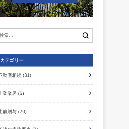
検
索:
カテゴリー
不動産相続
(31)
士業業界
(6)
生前贈与
(20)