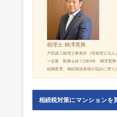
税理士 桐澤寛興
戸田譲三税理士事務所（現税理士法人
ー企業 勤務を経て2004年 桐澤寛
組織変更。相続相談者様の悩みに寄り
相続税対策にマンションを