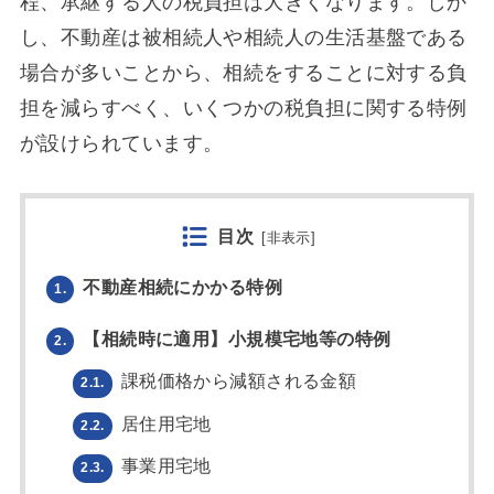
程、承継する人の税負担は大きくなります。しか
し、不動産は被相続人や相続人の生活基盤である
場合が多いことから、相続をすることに対する負
担を減らすべく、いくつかの税負担に関する特例
が設けられています。
目次
[
非表示
]
不動産相続にかかる特例
1.
【相続時に適用】小規模宅地等の特例
2.
課税価格から減額される金額
2.1.
居住用宅地
2.2.
事業用宅地
2.3.