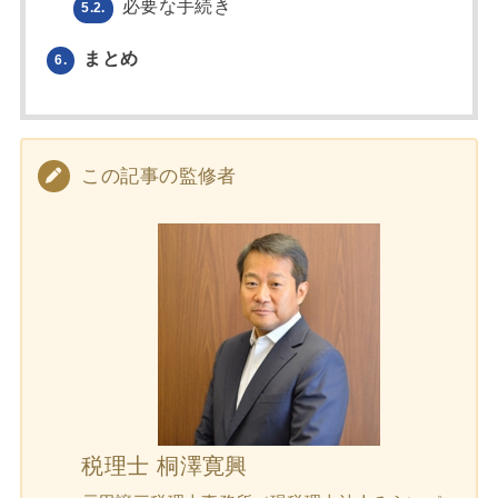
必要な手続き
5.2.
まとめ
6.
この記事の監修者
税理士 桐澤寛興