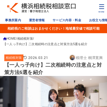
MENU
事務所案内
運営者情報
サービス内容・料金
お役立ち情
相続税のご相談はおまかせください！地域最安値で相談可能
HOME
相続税対策
【一人っ子向け】二次相続時の注意点と対策方法5選を紹介
2026.03.21
税理士 桐澤寛興
相続税対策
【一人っ子向け】二次相続時の注意点と対
策方法5選を紹介