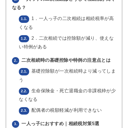
なる？
1．一人っ子の二次相続は相続税率が高
1.1.
くなる
2．二次相続では控除額が減り、使えな
1.2.
い特例がある
二次相続時の基礎控除や特例の注意点とは
2.
基礎控除額が一次相続時より減ってしま
2.1.
う
生命保険金・死亡退職金の非課税枠が少
2.2.
なくなる
配偶者の税額軽減が利用できない
2.3.
一人っ子におすすめ｜相続税対策5選
3.