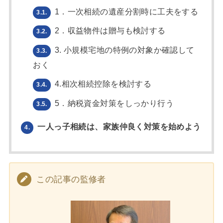
1．一次相続の遺産分割時に工夫をする
3.1.
2．収益物件は贈与も検討する
3.2.
3. 小規模宅地の特例の対象か確認して
3.3.
おく
4.相次相続控除を検討する
3.4.
5．納税資金対策をしっかり行う
3.5.
一人っ子相続は、家族仲良く対策を始めよう
4.
この記事の監修者