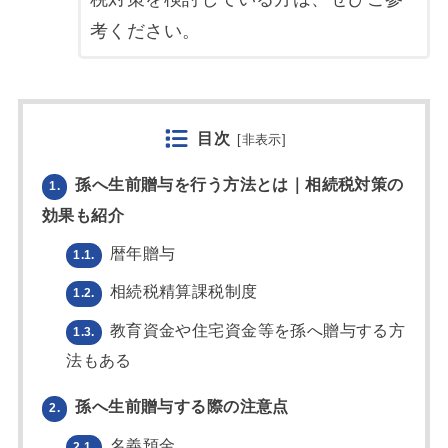
考ください。
目次
[
非表示
]
孫へ生前贈与を行う方法とは｜相続税対策の
1.
効果も紹介
暦年贈与
1.1.
相続税精算課税制度
1.2.
教育資金や住宅資金等を孫へ贈与する方
1.3.
法もある
孫へ生前贈与する際の注意点
2.
名義預金
2.1.