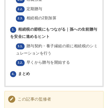
定期贈与
2.2.
相続税の2割加算
2.3.
相続税の節税にもつながる｜孫への生前贈与
3.
を安全に進めるヒント
贈与契約・養子縁組の前に相続税のシミ
3.1.
ュレーションを行う
早くから贈与を開始する
3.2.
まとめ
4.
この記事の監修者