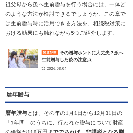
祖父母から孫へ生前贈与を行う場合には、一体ど
のような方法が検討できるでしょうか。この章で
は生前贈与時に活用できる方法を、相続税対策に
おける効果にも触れながら5つご紹介します。
その贈与ホントに大丈夫？孫へ
関連記事
生前贈与した後の注意点
2026.03.04
暦年贈与
暦年贈与
とは、その年の1月1日から12月31日の
「1年間」のうちに、行われた贈与について財産
の価額が
110万円までであれば、非課税となる贈