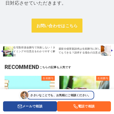
日対応させていただきます。
お問い合わせはこちら
住宅取得資金贈与で失敗しない！タ
遺留分侵害額請求は生前贈与に対し
イミングや注意点をわかりやすく解
てもできる？請求する場合の注意点
説
RECOMMEND
生前贈与
生前贈与
ささいなことでも、お気軽にご相談ください。
メールで相談
電話で相談
2024.11.30
2026.05.11