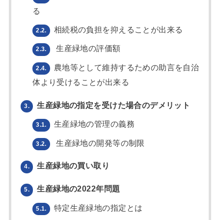
る
相続税の負担を抑えることが出来る
2.2.
生産緑地の評価額
2.3.
農地等として維持するための助言を自治
2.4.
体より受けることが出来る
生産緑地の指定を受けた場合のデメリット
3.
生産緑地の管理の義務
3.1.
生産緑地の開発等の制限
3.2.
生産緑地の買い取り
4.
生産緑地の2022年問題
5.
特定生産緑地の指定とは
5.1.