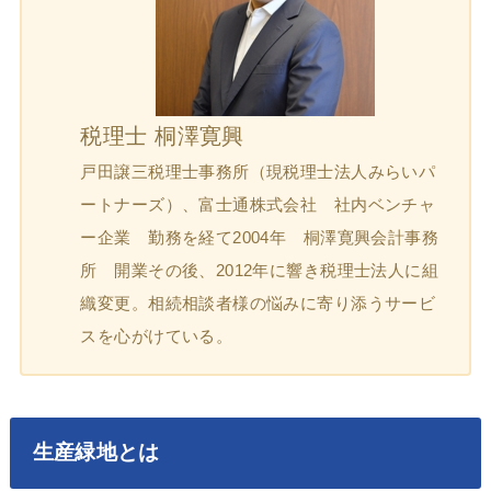
税理士 桐澤寛興
戸田譲三税理士事務所（現税理士法人みらいパ
ートナーズ）、富士通株式会社 社内ベンチャ
ー企業 勤務を経て2004年 桐澤寛興会計事務
所 開業その後、2012年に響き税理士法人に組
織変更。相続相談者様の悩みに寄り添うサービ
スを心がけている。
生産緑地とは