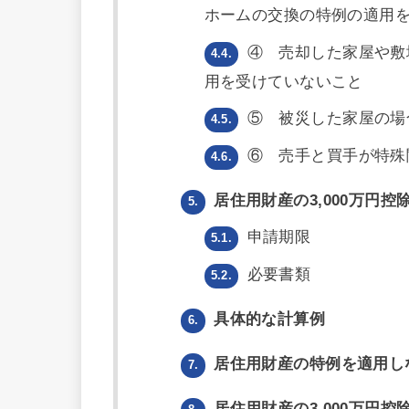
ホームの交換の特例の適用
④ 売却した家屋や敷
4.4.
用を受けていないこと
⑤ 被災した家屋の場
4.5.
⑥ 売手と買手が特殊
4.6.
居住用財産の3,000万円
5.
申請期限
5.1.
必要書類
5.2.
具体的な計算例
6.
居住用財産の特例を適用し
7.
居住用財産の3,000万円