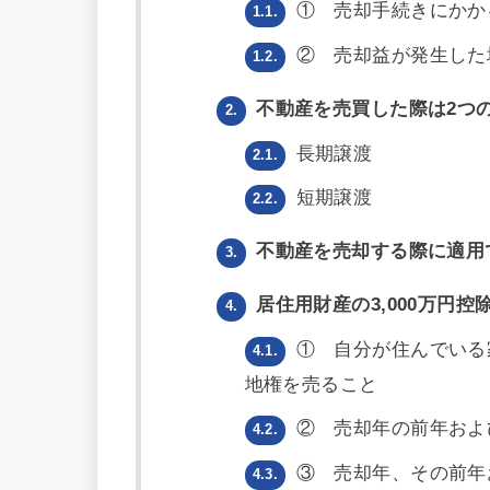
① 売却手続きにかか
1.1.
② 売却益が発生した
1.2.
不動産を売買した際は2つ
2.
長期譲渡
2.1.
短期譲渡
2.2.
不動産を売却する際に適用で
3.
居住用財産の3,000万円控
4.
① 自分が住んでいる
4.1.
地権を売ること
② 売却年の前年およ
4.2.
③ 売却年、その前年
4.3.