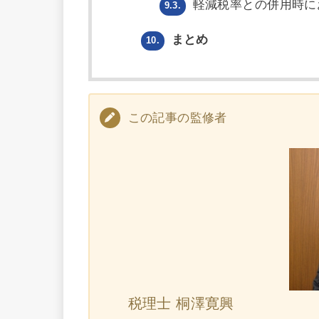
軽減税率との併用時に
9.3.
まとめ
10.
この記事の監修者
税理士 桐澤寛興