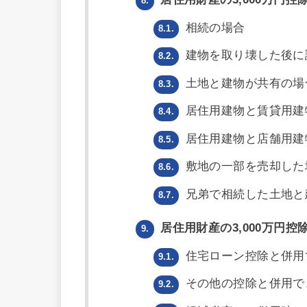
8.
相続の場合
8.1.
建物を取り壊した後に
8.2.
土地と建物が共有の場
8.3.
居住用建物と賃貸用建
8.4.
居住用建物と店舗用建
8.5.
敷地の一部を売却した
8.6.
兄弟で相続した土地と
8.7.
居住用財産の3,000万円
9.
住宅ローン控除と併用
9.1.
その他の控除と併用で
9.2.