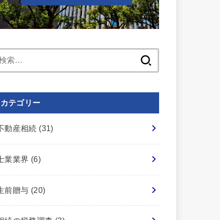
検
索:
カテゴリー
不動産相続
(31)
士業業界
(6)
生前贈与
(20)